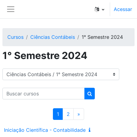
Ir para o conteúdo principal
Acessar
Painel lateral
Cursos
Ciências Contábeis
1° Semestre 2024
1° Semestre 2024
Categorias de Cursos
Buscar cursos
Buscar cursos
Página 1
Página 2
Próxima página
1
2
»
Iniciação Científica - Contabilidade