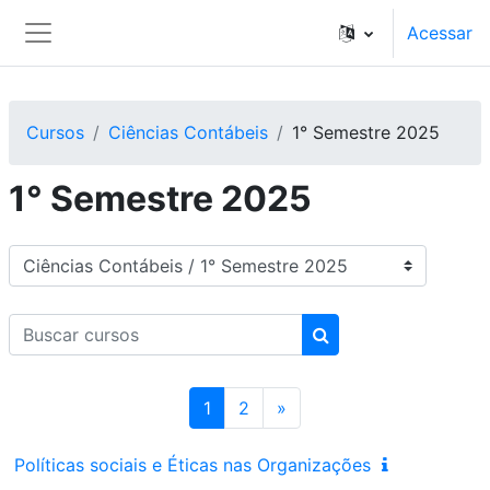
Ir para o conteúdo principal
Acessar
Painel lateral
Cursos
Ciências Contábeis
1° Semestre 2025
1° Semestre 2025
Categorias de Cursos
Buscar cursos
Buscar cursos
Página 1
Página 2
Próxima página
1
2
»
Políticas sociais e Éticas nas Organizações