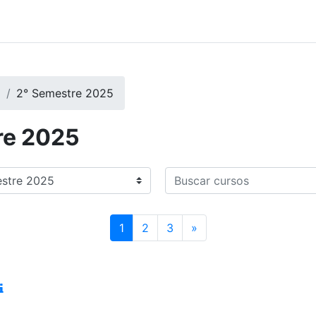
a
2° Semestre 2025
re 2025
Buscar cursos
Página 1
Página 2
Página 3
Próxima página
1
2
3
»