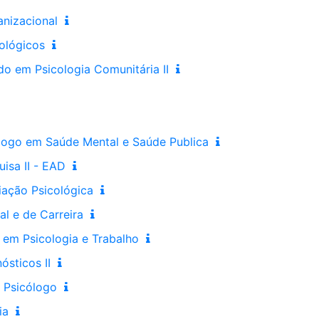
nizacional
cológicos
do em Psicologia Comunitária II
logo em Saúde Mental e Saúde Publica
isa II - EAD
iação Psicológica
al e de Carreira
s em Psicologia e Trabalho
ósticos II
o Psicólogo
ia