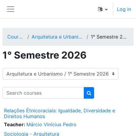
Skip to main content
Log in
Side panel
Courses
Arquitetura e Urbanismo
1° Semestre 2026
1° Semestre 2026
Course categories
Search courses
Search courses
Relações Étnicoraciais: Igualdade, Diversidade e
Direitos Humanos
Teacher:
Márcio Vinícius Pedro
Sociologia - Arquitetura